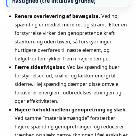
hastighed (tre intuitive grunde)
Renere overlevering af bevægelse.
Ved høj
spænding er mediet mere ret og stramt. Efter en
forstyrrelse virker den genoprettende kraft
stærkere og uden tøven, så forskydningen
hurtigere overføres til næste element, og
bølgefronten rykker frem i højere tempo.
Færre sideafvigelser.
Ved lav spænding buer
forstyrrelsen ud, krøller og lækker energi til
siderne. Høj spænding dæmper disse omveje,
fokuserer energien i udbredelsesretningen og
øger effektiviteten.
Højere forhold mellem genopretning og slæb.
Ved samme “materialemængde” forstærker
højere spænding genopretningen og reducerer
træghed og slæb; nettovirkningen i fællesskab er