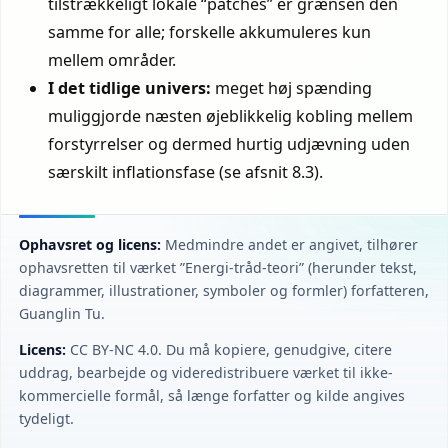
tilstrækkeligt lokale “patches” er grænsen den
samme for alle; forskelle akkumuleres kun
mellem områder.
I det tidlige univers:
meget høj spænding
muliggjorde næsten øjeblikkelig kobling mellem
forstyrrelser og dermed hurtig udjævning uden
særskilt inflationsfase (se afsnit 8.3).
Ophavsret og licens:
Medmindre andet er angivet, tilhører
ophavsretten til værket ”Energi-tråd-teori” (herunder tekst,
diagrammer, illustrationer, symboler og formler) forfatteren,
Guanglin Tu.
Licens:
CC BY‑NC 4.0. Du må kopiere, genudgive, citere
uddrag, bearbejde og videredistribuere værket til ikke-
kommercielle formål, så længe forfatter og kilde angives
tydeligt.