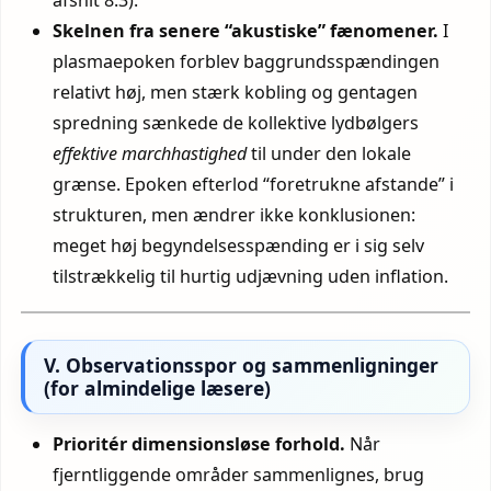
afsnit 8.3).
Skelnen fra senere “akustiske” fænomener.
I
plasma­epoken forblev baggrundsspændingen
relativt høj, men stærk kobling og gentagen
spredning sænkede de kollektive lydbølgers
effektive marchhastighed
til under den lokale
grænse. Epoken efterlod “foretrukne afstande” i
strukturen, men ændrer ikke konklusionen:
meget høj begyndelsesspænding er i sig selv
tilstrækkelig til hurtig udjævning uden inflation.
V. Observationsspor og sammenligninger
(for almindelige læsere)
Prioritér dimensionsløse forhold.
Når
fjerntliggende områder sammenlignes, brug