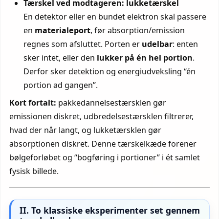
Tærskel ved modtageren: lukketærskel
En detektor eller en bundet elektron skal passere
en
materialeport
, før absorption/emission
regnes som afsluttet. Porten er
udelbar
: enten
sker intet, eller den
lukker på én hel portion
.
Derfor sker detektion og energiudveksling “én
portion ad gangen”.
Kort fortalt:
pakke­dannelses­tærsklen gør
emissionen diskret, udbredelses­tærsklen filtrerer,
hvad der når langt, og lukke­tærsklen gør
absorptionen diskret. Denne tærskelkæde forener
bølgeforløbet og “bogføring i portioner” i ét samlet
fysisk billede.
II. To klassiske eksperimenter set gennem