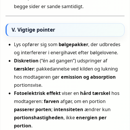
begge sider er sande samtidigt.
V. Vigtige pointer
Lys opfører sig som
bølgepakker
, der udbredes
og interfererer i energihavet efter bølgelovene.
Diskretion
(“én ad gangen”) udspringer af
tærskler
: pakke­dannelse ved kilden og lukning
hos modtageren gør
emission og absorption
portionsvise.
Fotoelektrisk effekt
viser en
hård tærskel
hos
modtageren:
farven
afgør, om en portion
passerer porten
;
intensiteten
ændrer kun
portionshastigheden
, ikke
energien per
portion
.