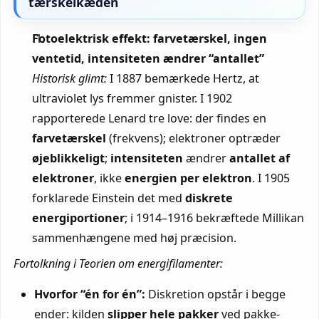
tærskelkæden
Fotoelektrisk effekt: farvetærskel, ingen
ventetid, intensiteten ændrer “antallet”
Historisk glimt:
I 1887 bemærkede Hertz, at
ultraviolet lys fremmer gnister. I 1902
rapporterede Lenard tre love: der findes en
farvetærskel
(frekvens); elektroner optræder
øjeblikkeligt
;
intensiteten
ændrer
antallet af
elektroner
, ikke
energien per elektron
. I 1905
forklarede Einstein det med
diskrete
energiportioner
; i 1914–1916 bekræftede Millikan
sammenhængene med høj præcision.
Fortolkning i Teorien om energifilamenter:
Hvorfor “én for én”:
Diskretion opstår i begge
ender: kilden
slipper hele pakker
ved pakke­