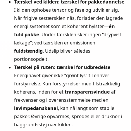
Tærskel ved kilden: tærskel for pakke­dannelse
I kilden ophobes tensor og fase og udvikler sig.
Når frigivelsestærsklen nås, forlader den lagrede
energi systemet som et koherent hylster—
én
fuld pakke
. Under tærsklen sker ingen “drypvist
lækage”; ved tærsklen er emissionen
fuldstændig
. Udslip bliver således
portionsopdelt.
Tærskel på ruten: tærskel for udbredelse
Energihavet giver ikke “grønt lys” til enhver
forstyrrelse. Kun forstyrrelser med tilstrækkelig
koherens, inden for et
transparensvindue
af
frekvenser og i overensstemmelse med en
lavimpedanskanal
, kan nå langt som stabile
pakker. Øvrige opvarmes, spredes eller drukner i
baggrundsstøj nær kilden.