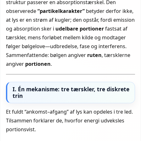
struktur passerer en absorptionstærskel. Den
observerede
“partikelkarakter”
betyder derfor ikke,
at lys er en strøm af kugler; den opstår, fordi emission
og absorption sker i
udelbare portioner
fastsat af
tærskler, mens forløbet mellem kilde og modtager
følger bølgelove—udbredelse, fase og interferens.
Sammenfattende: bølgen angiver
ruten
, tærsklerne
angiver
portionen
.
I. Én mekanisme: tre tærskler, tre diskrete
trin
Et fuldt “ankomst–afgang” af lys kan opdeles i tre led.
Tilsammen forklarer de, hvorfor energi udveksles
portionsvist.