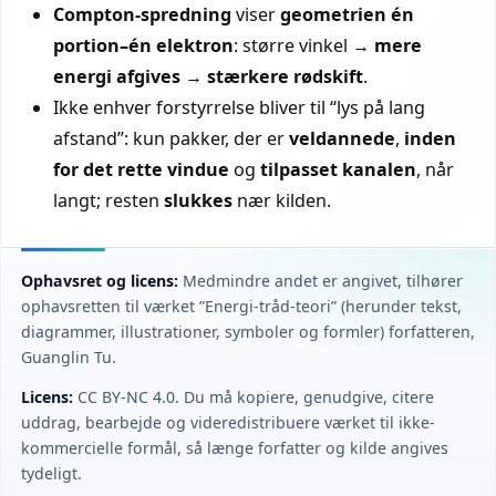
Compton-spredning
viser
geometrien én
portion–én elektron
: større vinkel →
mere
energi afgives
→
stærkere rødskift
.
Ikke enhver forstyrrelse bliver til “lys på lang
afstand”: kun pakker, der er
veldannede
,
inden
for det rette vindue
og
tilpasset kanalen
, når
langt; resten
slukkes
nær kilden.
Ophavsret og licens:
Medmindre andet er angivet, tilhører
ophavsretten til værket ”Energi-tråd-teori” (herunder tekst,
diagrammer, illustrationer, symboler og formler) forfatteren,
Guanglin Tu.
Licens:
CC BY‑NC 4.0. Du må kopiere, genudgive, citere
uddrag, bearbejde og videredistribuere værket til ikke-
kommercielle formål, så længe forfatter og kilde angives
tydeligt.