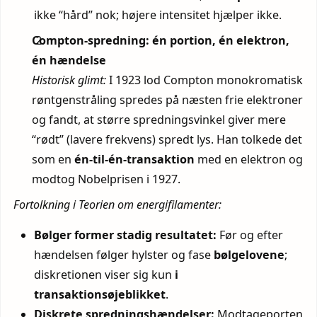
ikke “hård” nok; højere intensitet hjælper ikke.
Compton-spredning: én portion, én elektron,
én hændelse
Historisk glimt:
I 1923 lod Compton monokromatisk
røntgenstråling spredes på næsten frie elektroner
og fandt, at større spredningsvinkel giver mere
“rødt” (lavere frekvens) spredt lys. Han tolkede det
som en
én-til-én-transaktion
med en elektron og
modtog Nobelprisen i 1927.
Fortolkning i Teorien om energifilamenter:
Bølger former stadig resultatet:
Før og efter
hændelsen følger hylster og fase
bølgelovene
;
diskretionen viser sig kun
i
transaktionsøjeblikket
.
Diskrete spredningshændelser:
Modtageporten