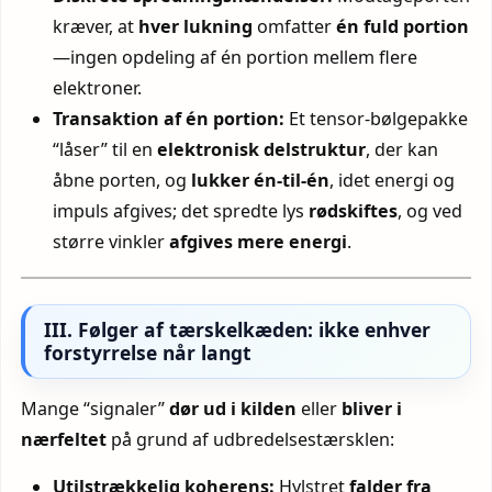
kræver, at
hver lukning
omfatter
én fuld portion
—ingen opdeling af én portion mellem flere
elektroner.
Transaktion af én portion:
Et tensor-bølgepakke
“låser” til en
elektronisk delstruktur
, der kan
åbne porten, og
lukker én-til-én
, idet energi og
impuls afgives; det spredte lys
rødskiftes
, og ved
større vinkler
afgives mere energi
.
III. Følger af tærskelkæden: ikke enhver
forstyrrelse når langt
Mange “signaler”
dør ud i kilden
eller
bliver i
nærfeltet
på grund af udbredelses­tærsklen:
Utilstrækkelig koherens:
Hylstret
falder fra