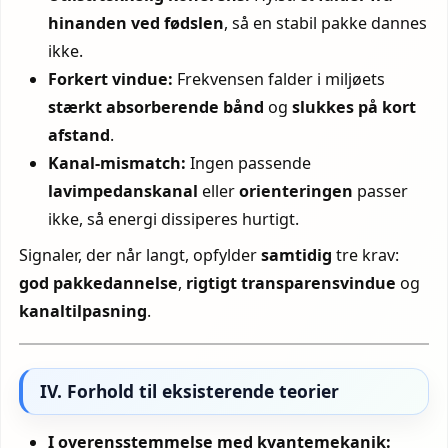
hinanden ved fødslen
, så en stabil pakke dannes
ikke.
Forkert vindue:
Frekvensen falder i miljøets
stærkt absorberende bånd
og
slukkes på kort
afstand
.
Kanal-mismatch:
Ingen passende
lavimpedanskanal
eller
orienteringen
passer
ikke, så energi dissiperes hurtigt.
Signaler, der når langt, opfylder
samtidig
tre krav:
god pakke­dannelse
,
rigtigt transparensvindue
og
kanaltilpasning
.
IV. Forhold til eksisterende teorier
I overensstemmelse med kvantemekanik: