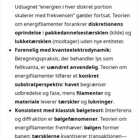
Udsagnet “energien i hver diskret portion
skalerer med frekvensen” gælder fortsat. Teorien
om energifilamenter forankrer
diskretionens
oprindelse
i
pakke­dannelses­tærsklen
(kilde) og
lukke­tærsklen
(modtager) uden nye entiteter.
Forenelig med kvanteelektrodynamik:
Beregningspraksis, der behandler lys som
feltkvanta, er
uændret anvendelig
. Teorien om
energifilamenter tilfører et
konkret
substratperspektiv
:
havet
begrænser
udbredelse og fase, mens
filamenter
og
materiale
leverer
tærskler
og
lukninger
.
Konsistent med klassisk bølgeteori:
Interferens
og diffraktion er
bølgefænomener
. Teorien om
energifilamenter fremhæver:
bølgen
former
banen;
tærsklerne
kvantiserer transaktionen—