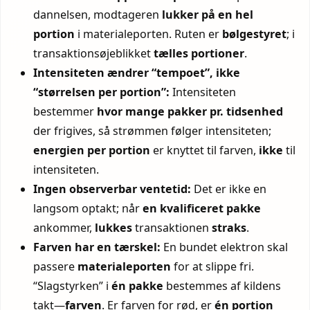
dannelsen, modtageren
lukker på en hel
portion
i materialeporten. Ruten er
bølgestyret
; i
transaktionsøjeblikket
tælles portioner
.
Intensiteten ændrer “tempoet”, ikke
“størrelsen per portion”:
Intensiteten
bestemmer
hvor mange pakker pr. tidsenhed
der frigives, så strømmen følger intensiteten;
energien per portion
er knyttet til farven,
ikke
til
intensiteten.
Ingen observerbar ventetid:
Det er ikke en
langsom optakt; når
en kvalificeret pakke
ankommer,
lukkes
transaktionen
straks
.
Farven har en tærskel:
En bundet elektron skal
passere
materialeporten
for at slippe fri.
“Slagstyrken” i
én pakke
bestemmes af kildens
takt—
farven
. Er farven for rød, er
én portion