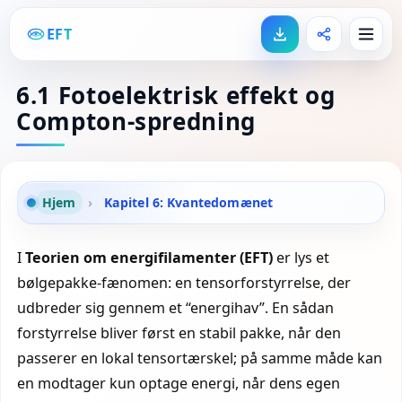
EFT
6.1 Fotoelektrisk effekt og
Compton-spredning
Hjem
›
Kapitel 6: Kvantedomænet
I
Teorien om energifilamenter (EFT)
er lys et
bølgepakke-fænomen: en tensorforstyrrelse, der
udbreder sig gennem et “energihav”. En sådan
forstyrrelse bliver først en stabil pakke, når den
passerer en lokal tensortærskel; på samme måde kan
en modtager kun optage energi, når dens egen