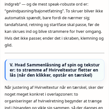
indgreb” — og de mest speak-robuste ord er:
“gevindpasning/bajonetfatning”. To skruer bliver ikke
automatisk spændt, bare fordi de nærmer sig;
tandafstand, retning og startfase skal passe, før de
kan skrues ind og blive strammere for hver omgang.
Hvis det ikke passer, ender det i skraben, klemning og
glid.
V. Hvad Sammenlåsning af spin og tekstur
er: to strømme af Hvirveltextur fletter en
lås (når den klikker, opstår en tærskel)
Når justering af Hvirveltextur når en tærskel, sker der
noget meget konkret i overlapzonen: to
organiseringer af hvirvelretning begynder at trænge
ind i hinanden og vikle sig sammen, så der dannes en