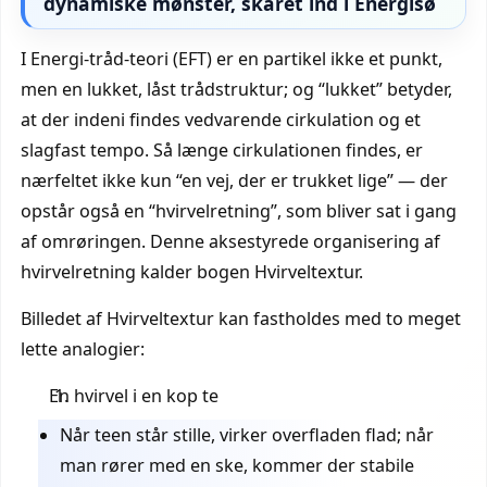
dynamiske mønster, skåret ind i Energisø
I Energi-tråd-teori (EFT) er en partikel ikke et punkt,
men en lukket, låst trådstruktur; og “lukket” betyder,
at der indeni findes vedvarende cirkulation og et
slagfast tempo. Så længe cirkulationen findes, er
nærfeltet ikke kun “en vej, der er trukket lige” — der
opstår også en “hvirvelretning”, som bliver sat i gang
af omrøringen. Denne aksestyrede organisering af
hvirvelretning kalder bogen Hvirveltextur.
Billedet af Hvirveltextur kan fastholdes med to meget
lette analogier:
En hvirvel i en kop te
Når teen står stille, virker overfladen flad; når
man rører med en ske, kommer der stabile