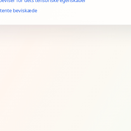
 beviser for dets tensoriske egenskaber
stente beviskæde