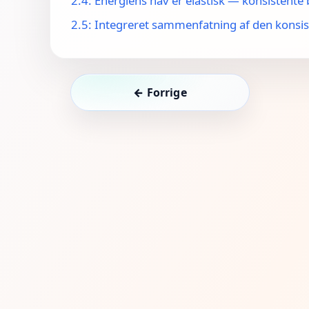
2.4: Energiens hav er elastisk — konsistente
2.5: Integreret sammenfatning af den konsi
← Forrige