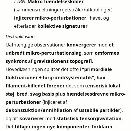
I TBN:
Makro-hændelseskilder
(sammensmeltninger/jetstråler/afkoblinger)
injicerer mikro-perturbationer
i havet og
efterlader
kollektive signaturer
.
Delkonklusion:
Uafhængige observationer
konvergerer
mod
et
udbredt mikro-perturbationslag
, som
omformes
synkront
af
gravitationens topografi
.
Hovedlæsningen splitter det ofte i
“primordiale
fluktuationer + forgrund/systematik”
;
hav–
filament-billedet
forener
det som
tensorisk lokal
støj
:
bred, svag basis
plus
hændelsesdrevne mikro-
perturbationer
(injiceret af
dekonstuktion/annihilation
af
ustabile partikler
),
og alt
kovarierer
med
statistisk tensorgravitation
.
Det
tilføjer ingen nye komponenter
,
forklarer