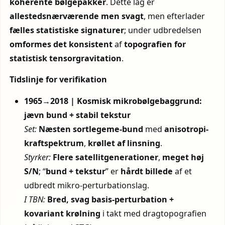
koherente bølgepakker
. Dette lag er
allestedsnærværende men svagt
, men efterlader
fælles statistiske signaturer
; under udbredelsen
omformes det konsistent
af
topografien for
statistisk tensorgravitation
.
Tidslinje for verifikation
1965→2018 | Kosmisk mikrobølgebaggrund:
jævn bund + stabil tekstur
Set:
Næsten sortlegeme-bund
med
anisotropi-
kraftspektrum
,
krøllet af linsning
.
Styrker:
Flere satellitgenerationer
,
meget høj
S/N
; “
bund + tekstur
” er
hårdt billede
af et
udbredt mikro-perturbationslag.
I TBN:
Bred, svag basis-perturbation
+
kovariant krølning
i takt med dragtopografien