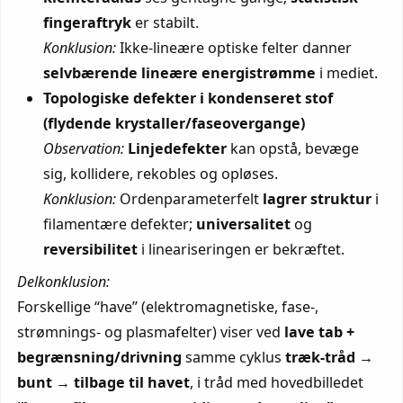
fingeraftryk
er stabilt.
Konklusion:
Ikke-lineære optiske felter danner
selvbærende lineære energistrømme
i mediet.
Topologiske defekter i kondenseret stof
(flydende krystaller/faseovergange)
Observation:
Linjedefekter
kan opstå, bevæge
sig, kollidere, rekobles og opløses.
Konklusion:
Ordenparameterfelt
lagrer struktur
i
filamentære defekter;
universalitet
og
reversibilitet
i lineariseringen er bekræftet.
Delkonklusion:
Forskellige “have” (elektromagnetiske, fase-,
strømnings- og plasmafelter) viser ved
lave tab +
begrænsning/drivning
samme cyklus
træk-tråd →
bunt → tilbage til havet
, i tråd med hovedbilledet