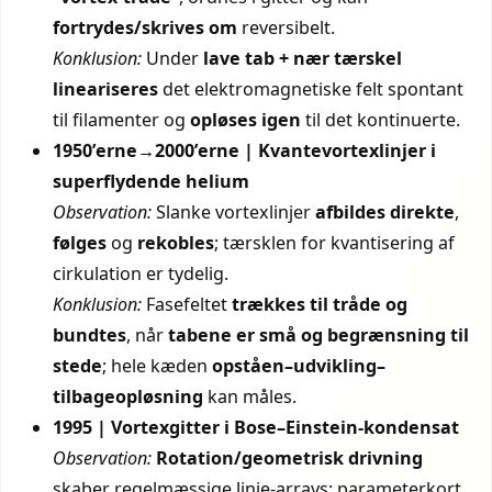
fortrydes/skrives om
reversibelt.
Konklusion:
Under
lave tab + nær tærskel
lineariseres
det elektromagnetiske felt spontant
til filamenter og
opløses igen
til det kontinuerte.
1950’erne→2000’erne | Kvantevortexlinjer i
superflydende helium
Observation:
Slanke vortexlinjer
afbildes direkte
,
følges
og
rekobles
; tærsklen for kvantisering af
cirkulation er tydelig.
Konklusion:
Fasefeltet
trækkes til tråde og
bundtes
, når
tabene er små og begrænsning til
stede
; hele kæden
opståen–udvikling–
tilbageopløsning
kan måles.
1995 | Vortexgitter i Bose–Einstein-kondensat
Observation:
Rotation/geometrisk drivning
skaber regelmæssige linje-arrays; parameterkort