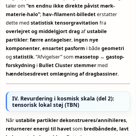
taler om
“en endnu ikke direkte påvist mørk-
materie-halo”
;
hav–filament-billedet
erstatter
dette med
statistisk tensorgravitation
fra
overlejret og middelgjort drag
af
ustabile
partikler
:
færre antagelser
,
ingen nye
komponenter
,
ensartet pasform
i både
geometri
og
statistik
. ”Afvigelser” som
massetop ↔ gastop-
forskydning
i
Bullet Cluster
stemmer
med
hændelsesdrevet omlægning af dragbassiner
.
IV. Revurdering i kosmisk skala (del 2):
tensorisk lokal støj (TBN)
Når
ustabile partikler
dekonstrueres/annihileres
,
returnerer energi til havet
som
bredbåndede, lavt