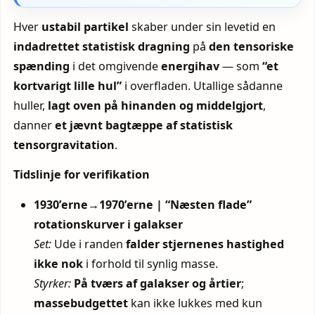
Hver
ustabil partikel
skaber under sin levetid en
indadrettet statistisk dragning
på
den tensoriske
spænding
i det omgivende
energihav
— som
“et
kortvarigt lille hul”
i overfladen. Utallige sådanne
huller,
lagt oven på hinanden og middelgjort
,
danner
et jævnt bagtæppe af statistisk
tensorgravitation
.
Tidslinje for verifikation
1930’erne→1970’erne | “Næsten flade”
rotationskurver i galakser
Set:
Ude i randen
falder stjernenes hastighed
ikke nok
i forhold til synlig masse.
Styrker:
På tværs af galakser og årtier
;
massebudgettet
kan ikke lukkes med kun