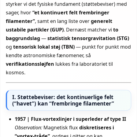
styrker vi det fysiske fundament (støttebeviser) med
sager, hvor
“et kontinuert felt frembringer
filamenter”
, samt en lang liste over
generelt
ustabile partikler (GUP)
. Dernæst matcher vi
to
baggrundslag
—
statistisk tensorgravitation (STG)
og
tensorisk lokal støj (TBN)
— punkt for punkt mod
kendte astronomiske fænomener, så
verifikationssløjfen
lukkes fra laboratoriet til
kosmos.
I. Støttebeviser: det kontinuerlige felt
(“havet”) kan “frembringe filamenter”
1957 | Flux-vortexlinjer i superleder af type II
Observation:
Magnetisk flux
diskretiseres i
“vortex-tråde”
, ordnes i gitter og kan