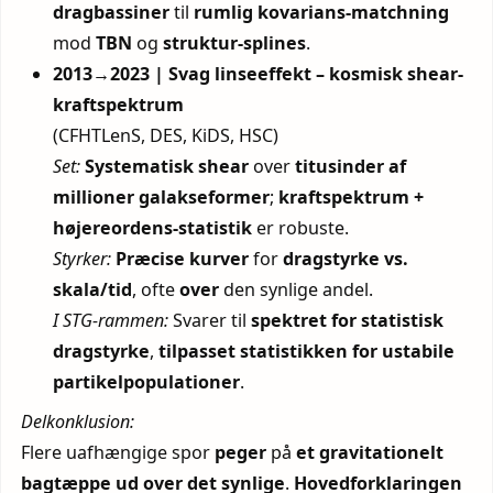
dragbassiner
til
rumlig kovarians-matchning
mod
TBN
og
struktur-splines
.
2013→2023 | Svag linseeffekt – kosmisk shear-
kraftspektrum
(CFHTLenS, DES, KiDS, HSC)
Set:
Systematisk shear
over
titusinder af
millioner galakseformer
;
kraftspektrum +
højereordens-statistik
er robuste.
Styrker:
Præcise kurver
for
dragstyrke vs.
skala/tid
, ofte
over
den synlige andel.
I STG-rammen:
Svarer til
spektret for statistisk
dragstyrke
,
tilpasset
statistikken for ustabile
partikelpopulationer
.
Delkonklusion:
Flere uafhængige spor
peger
på
et gravitationelt
bagtæppe ud over det synlige
.
Hovedforklaringen