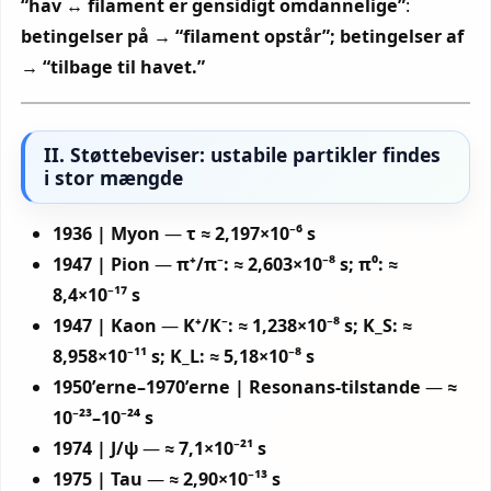
“hav ↔ filament er gensidigt omdannelige”
:
betingelser på → “filament opstår”; betingelser af
→ “tilbage til havet.”
II. Støttebeviser: ustabile partikler findes
i stor mængde
1936 | Myon
—
τ ≈ 2,197×10⁻⁶ s
1947 | Pion
—
π⁺/π⁻: ≈ 2,603×10⁻⁸ s; π⁰: ≈
8,4×10⁻¹⁷ s
1947 | Kaon
—
K⁺/K⁻: ≈ 1,238×10⁻⁸ s; K_S: ≈
8,958×10⁻¹¹ s; K_L: ≈ 5,18×10⁻⁸ s
1950’erne–1970’erne | Resonans-tilstande
—
≈
10⁻²³–10⁻²⁴ s
1974 | J/ψ
—
≈ 7,1×10⁻²¹ s
1975 | Tau
—
≈ 2,90×10⁻¹³ s