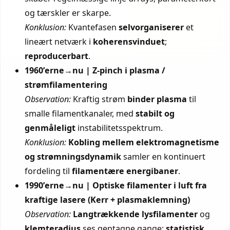
og tærskler er skarpe.
Konklusion:
Kvantefasen
selvorganiserer
et
lineært netværk i
koherensvinduet
;
reproducerbart
.
1960’erne→nu | Z-pinch i plasma /
strømfilamentering
Observation:
Kraftig strøm
binder plasma
til
smalle filamentkanaler, med
stabilt og
genmåleligt
instabilitetsspektrum.
Konklusion:
Kobling mellem elektromagnetisme
og strømningsdynamik
samler en kontinuert
fordeling til
filamentære energibaner
.
1990’erne→nu | Optiske filamenter i luft fra
kraftige lasere (Kerr + plasmaklemning)
Observation:
Langtrækkende lysfilamenter
og
klemteradius
ses gentagne gange;
statistisk