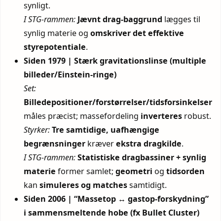
synligt.
I STG-rammen:
Jævnt drag-baggrund
lægges til
synlig materie og
omskriver
det effektive
styrepotentiale
.
Siden 1979 | Stærk gravitationslinse (multiple
billeder/Einstein-ringe)
Set:
Billedepositioner/forstørrelser/tidsforsinkelser
måles præcist; massefordeling
inverteres
robust.
Styrker:
Tre samtidige, uafhængige
begrænsninger
kræver
ekstra dragkilde
.
I STG-rammen:
Statistiske dragbassiner + synlig
materie
former samlet;
geometri
og
tidsorden
kan
simuleres og matches
samtidigt.
Siden 2006 | “Massetop ↔ gastop-forskydning”
i sammensmeltende hobe (fx Bullet Cluster)