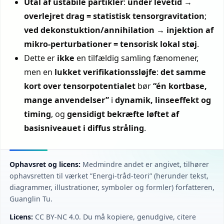
Utal af ustabile partikler
:
under levetid →
overlejret drag = statistisk tensorgravitation
;
ved dekonstuktion/annihilation → injektion af
mikro-perturbationer = tensorisk lokal støj
.
Dette er
ikke
en tilfældig samling fænomener,
men en
lukket verifikationssløjfe
:
det samme
kort over tensorpotentialet
bør
“én kortbase,
mange anvendelser”
i
dynamik, linseeffekt og
timing
, og
gensidigt bekræfte
løftet af
basisniveauet i diffus stråling
.
Ophavsret og licens:
Medmindre andet er angivet, tilhører
ophavsretten til værket ”Energi-tråd-teori” (herunder tekst,
diagrammer, illustrationer, symboler og formler) forfatteren,
Guanglin Tu.
Licens:
CC BY‑NC 4.0. Du må kopiere, genudgive, citere