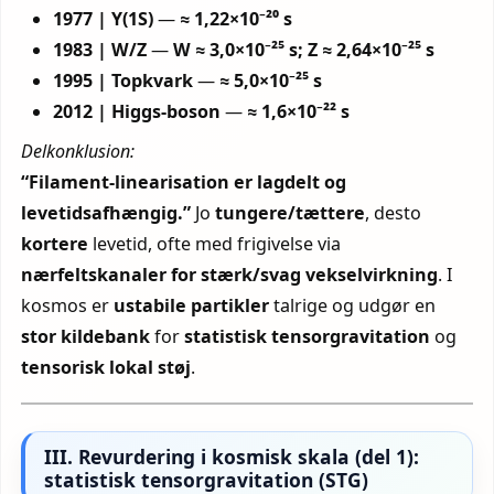
1977 | Υ(1S)
—
≈ 1,22×10⁻²⁰ s
1983 | W/Z
—
W ≈ 3,0×10⁻²⁵ s; Z ≈ 2,64×10⁻²⁵ s
1995 | Topkvark
—
≈ 5,0×10⁻²⁵ s
2012 | Higgs-boson
—
≈ 1,6×10⁻²² s
Delkonklusion:
“Filament-linearisation er lagdelt og
levetidsafhængig.”
Jo
tungere/tættere
, desto
kortere
levetid, ofte med frigivelse via
nærfeltskanaler for stærk/svag vekselvirkning
. I
kosmos er
ustabile partikler
talrige og udgør en
stor kildebank
for
statistisk tensorgravitation
og
tensorisk lokal støj
.
III. Revurdering i kosmisk skala (del 1):
statistisk tensorgravitation (STG)