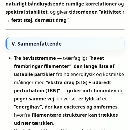
naturligt
båndkrydsende rumlige korrelationer
og
spektral stabilitet
, og giver
tidsordenen “aktivitet ↑
→ først støj, dernæst drag”
.
V. Sammenfattende
Tre bevisstrømme
— tværfagligt
“havet
frembringer filamenter”
,
den lange liste af
ustabile partikler
fra højenergifysik og kosmiske
målinger med
“ekstra drag (STG) + udbredt
perturbation (TBN)”
—
griber ind i hinanden
og
peger samme vej
: universet
er fyldt af et
“energihav”, der kan exciteres og omformes
,
hvorfra
filamentære strukturer
kan trækkes
ud nær tærsklen
.