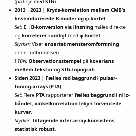
(på linje med
STG
).
2013→2023 | Kryds-korrelation mellem CMB’s
linseinducerede B-moder og φ-kortet
Set:
E→B-konversion via linsning
måles direkte
og
korrelerer rumligt
med
φ-kortet
.
Styrker:
Viser
ensartet mønsteromformning
under udbredelsen.
I TBN:
Observationsstempel
på
kovarians
mellem tekstur
og
STG-topografi
.
Siden 2023 | Fælles rød baggrund i pulsar-
timing-arrays (PTA)
Set:
Flere
PTA
rapporterer
fælles baggrund i nHz-
båndet
,
vinkelkorrelation
følger
forventede
kurver
.
Styrker:
Tiltagende inter-array-konsistens
,
statistisk robust
.