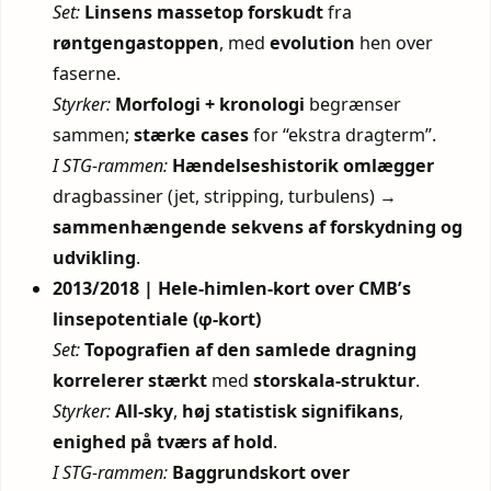
Set:
Linsens massetop
forskudt
fra
røntgengastoppen
, med
evolution
hen over
faserne.
Styrker:
Morfologi + kronologi
begrænser
sammen;
stærke cases
for “ekstra dragterm”.
I STG-rammen:
Hændelseshistorik
omlægger
dragbassiner (jet, stripping, turbulens) →
sammenhængende sekvens af forskydning og
udvikling
.
2013/2018 | Hele-himlen-kort over CMB’s
linsepotentiale (φ-kort)
Set:
Topografien af den samlede dragning
korrelerer stærkt
med
storskala-struktur
.
Styrker:
All-sky
,
høj statistisk signifikans
,
enighed på tværs af hold
.
I STG-rammen:
Baggrundskort over